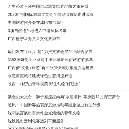
万里茶道－环中国自驾游集结赛勘路之旅完成
2020广州国际旅游展览会全国巡演首站走进武汉
中国旅游推介会在津巴布韦举行
3项自然遗产地进入申遗预备名单
广西邕宁举办八音文化旅游节
厦门发布“行动计划” 力推文旅会展产业融合发展
第53届哥伦比亚圣马丁国际草原民俗旅游节落幕
广西借“文化+旅游”新平台加快国际旅游胜地建设
永定河流域将建成绿色生态河流廊道
陕西：林密山青环境美 野生动物“好还乡”
紫金山天文台：狮子座流星雨与“水星凌日”等扮靓11月深空舞台
通讯：中国游客热衷深度游推动泰国旅游业转型升级
沈阳故宫展出百余件金光熠熠的奢华文物
沈铁推出定制化客运列车新服务