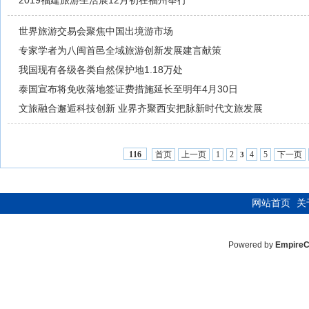
2019福建旅游生活展12月初在福州举行
世界旅游交易会聚焦中国出境游市场
专家学者为八闽首邑全域旅游创新发展建言献策
我国现有各级各类自然保护地1.18万处
泰国宣布将免收落地签证费措施延长至明年4月30日
文旅融合邂逅科技创新 业界齐聚西安把脉新时代文旅发展
首页
上一页
1
2
4
5
下一页
116
3
网站首页
关
Powered by
Empire